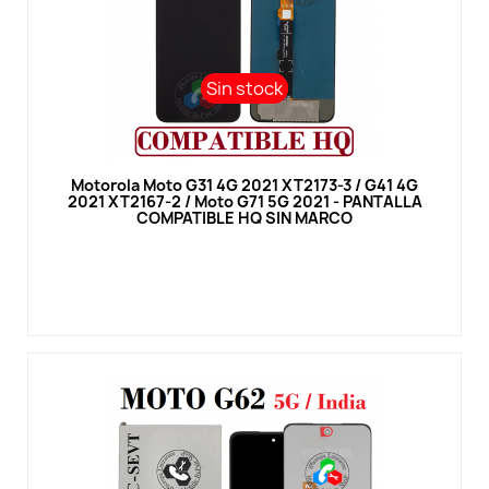
Sin stock
Sin stock
Vista rápida
Motorola Moto G31 4G 2021 XT2173-3 / G41 4G
2021 XT2167-2 / Moto G71 5G 2021 - PANTALLA
COMPATIBLE HQ SIN MARCO