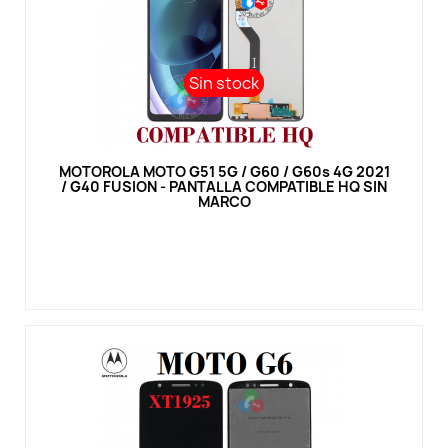
Sin stock
Sin stock
Vista rápida
MOTOROLA MOTO G51 5G / G60 / G60s 4G 2021
/ G40 FUSION - PANTALLA COMPATIBLE HQ SIN
MARCO