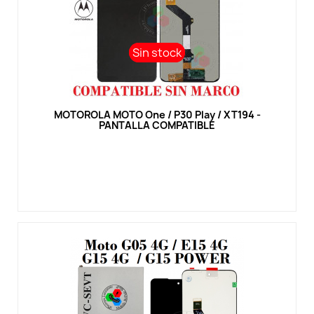
Sin stock
Sin stock
Vista rápida
MOTOROLA MOTO One / P30 Play / XT194 -
PANTALLA COMPATIBLE