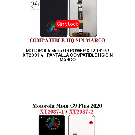
Sin stock
Sin stock
Vista rápida
MOTOROLA Moto G9 POWER XT2091-3 /
XT2091-4 - PANTALLA COMPATIBLE HQ SIN
MARCO