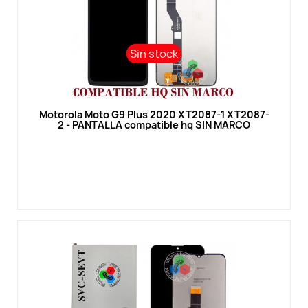
Sin stock
Sin stock
Vista rápida
Motorola Moto G9 Plus 2020 XT2087-1 XT2087-
2 - PANTALLA compatible hq SIN MARCO