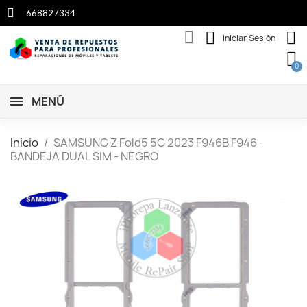
668827334
Iniciar Sesión
MENÚ
Inicio
SAMSUNG Z Fold5 5G 2023 F946B F946 -
BANDEJA DUAL SIM - NEGRO