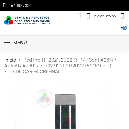
668827334
Iniciar Sesión
MENÚ
Inicio
iPad Pro 11" 2021/2022 (3ª / 4ª Gen) A2377 /
A2459 / A2301 / Pro 12.9" 2021/2022 (5ª / 6ª Gen) -
FLEX DE CARGA ORIGINAL