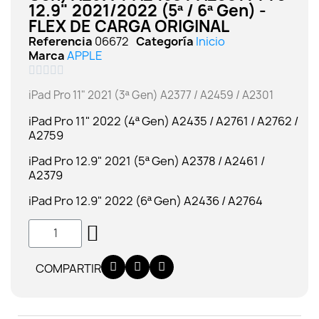
12.9" 2021/2022 (5ª / 6ª Gen) -
FLEX DE CARGA ORIGINAL
Referencia
06672
Categoría
Inicio
Marca
APPLE





iPad Pro 11" 2021 (3ª Gen) A2377 / A2459 / A2301
iPad Pro 11" 2022 (4ª Gen) A2435 / A2761 / A2762 /
A2759
iPad Pro 12.9" 2021 (5ª Gen) A2378 / A2461 /
A2379
iPad Pro 12.9" 2022 (6ª Gen) A2436 / A2764
COMPARTIR