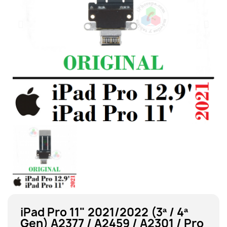
iPad Pro 11" 2021/2022 (3ª / 4ª
Gen) A2377 / A2459 / A2301 / Pro