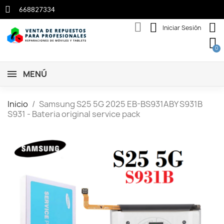
668827334
Iniciar Sesión
MENÚ
Inicio
Samsung S25 5G 2025 EB-BS931ABY S931B
S931 - Bateria original service pack