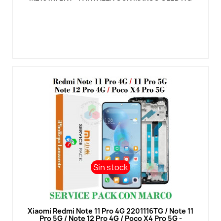
Sin stock
Sin stock
Vista rápida
Xiaomi Redmi Note 11 Pro 4G 2201116TG / Note 11
Pro 5G / Note 12 Pro 4G / Poco X4 Pro 5G -