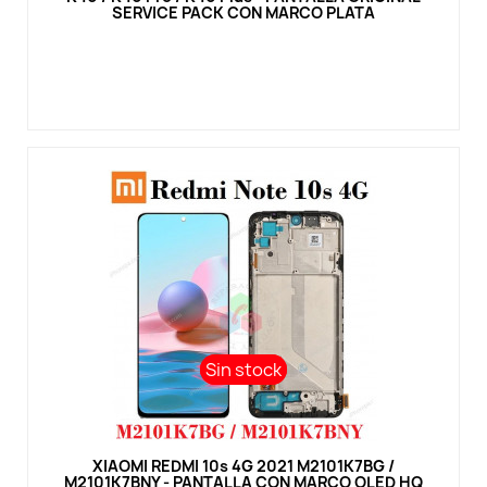
SERVICE PACK CON MARCO PLATA
Sin stock
Sin stock
Vista rápida
XIAOMI REDMI 10s 4G 2021 M2101K7BG /
M2101K7BNY - PANTALLA CON MARCO OLED HQ