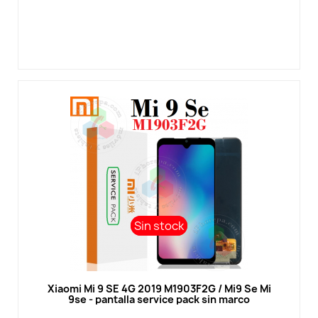
Sin stock
Sin stock
Vista rápida
Xiaomi Mi 9 SE 4G 2019 M1903F2G / Mi9 Se Mi
9se - pantalla service pack sin marco